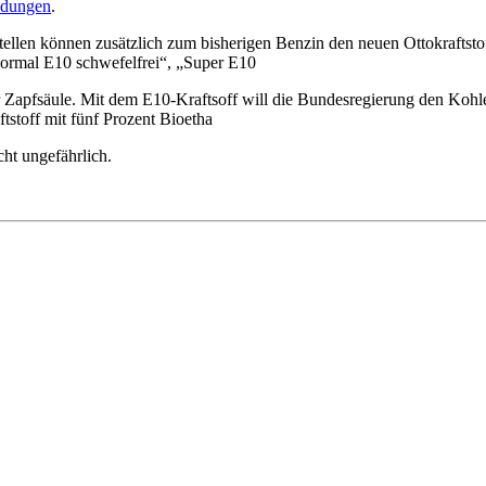
dungen
.
stellen können zusätzlich zum bisherigen Benzin den neuen Ottokraftstof
Normal E10 schwefelfrei“, „Super E10
r Zapfsäule. Mit dem E10-Kraftsoff will die Bundesregierung den Koh
stoff mit fünf Prozent Bioetha
cht ungefährlich.